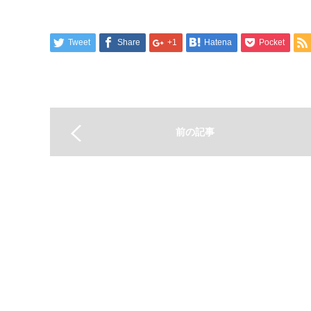
Tweet
Share
+1
Hatena
Pocket
前の記事